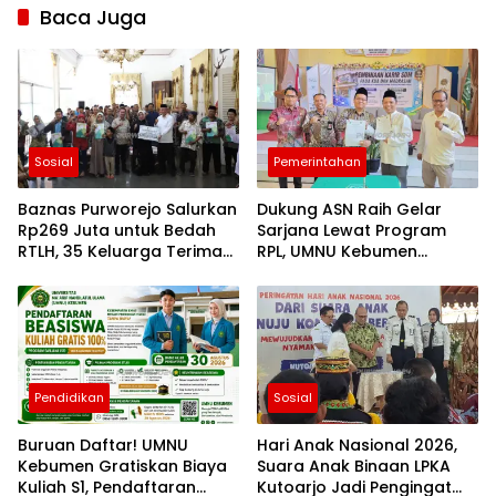
Baca Juga
Sosial
Pemerintahan
Baznas Purworejo Salurkan
Dukung ASN Raih Gelar
Rp269 Juta untuk Bedah
Sarjana Lewat Program
RTLH, 35 Keluarga Terima
RPL, UMNU Kebumen
Manfaat
Gandeng Kemenag
Purbalingga Berpredikat
WBK
Pendidikan
Sosial
Buruan Daftar! UMNU
Hari Anak Nasional 2026,
Kebumen Gratiskan Biaya
Suara Anak Binaan LPKA
Kuliah S1, Pendaftaran
Kutoarjo Jadi Pengingat