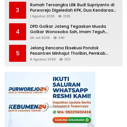
Rumah Tersangka Lilik Budi Supriyanto di
3
Purworejo Digeledah KPK, Dua Kendaraan
Diamankan
1 Agustus 2026
1225
DPD Golkar Jateng Tegaskan Musda
4
Golkar Wonosobo Sah, Imam Teguh
Purnomo Terpilih Secara Aklamasi
26 Juli 2026
340
Jelang Rencana Eksekusi Pondok
5
Pesantren Minhajut Tholibin, Pemkab
Purworejo Dorong Penundaan hingga
6 Agustus 2026
302
Gugatan Perdata Diproses