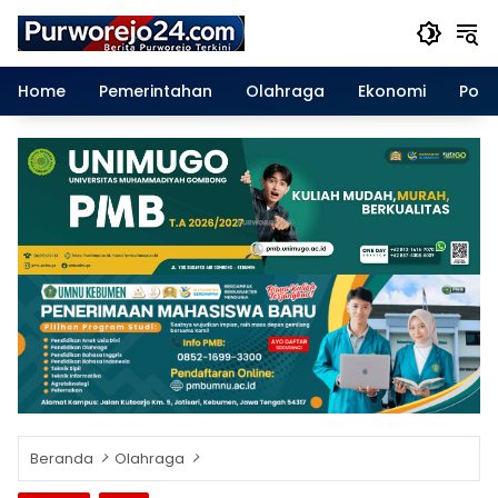
Langsung
ke
konten
Home
Pemerintahan
Olahraga
Ekonomi
Polit
Beranda
Olahraga