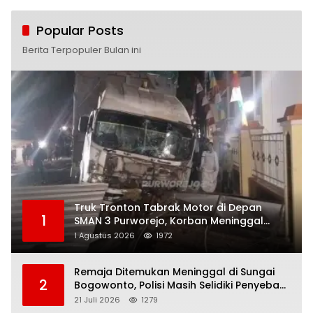
Popular Posts
Berita Terpopuler Bulan ini
Truk Tronton Tabrak Motor di Depan
1
SMAN 3 Purworejo, Korban Meninggal
Dunia, Polisi Masih Selidiki Penyebab
1 Agustus 2026
1972
Remaja Ditemukan Meninggal di Sungai
2
Bogowonto, Polisi Masih Selidiki Penyebab
Kematian
21 Juli 2026
1279