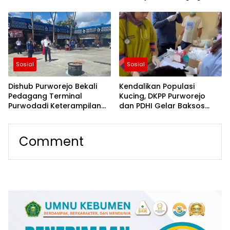
Ditutup 30 Agustus
Pentingnya Perlindungan
Anak
Sosial
Sosial
Dishub Purworejo Bekali
Kendalikan Populasi
Pedagang Terminal
Kucing, DKPP Purworejo
Purwodadi Keterampilan
dan PDHI Gelar Baksos
Gunakan APAR, Tingkatkan
Sterilisasi Gratis, Disambut
Kesiapsiagaan Hadapi
Antusias Pecinta Anabul
Kebakaran
Comment