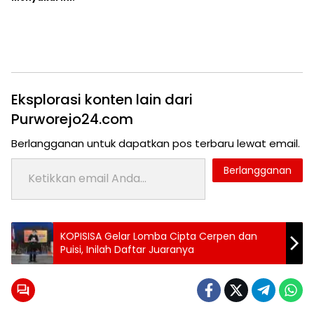
Eksplorasi konten lain dari
Purworejo24.com
Berlangganan untuk dapatkan pos terbaru lewat email.
Ketikkan email Anda...
Berlangganan
Tag:
KOPISISA Gelar Lomba Cipta Cerpen dan
berita
Puisi, Inilah Daftar Juaranya
purworejo
purworejo24