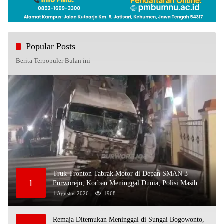
Popular Posts
Berita Terpopuler Bulan ini
Truk Tronton Tabrak Motor di Depan SMAN 3
1
Purworejo, Korban Meninggal Dunia, Polisi Masih
Selidiki Penyebab
1 Agustus 2026
1968
Remaja Ditemukan Meninggal di Sungai Bogowonto,