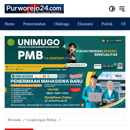
Langsung
ke
konten
Home
Pemerintahan
Olahraga
Ekonomi
Politik
Olah
Beranda
Lingkungan Hidup