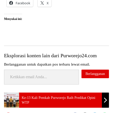
Facebook
X
Menyukai ini:
Eksplorasi konten lain dari Purworejo24.com
Berlangganan untuk dapatkan pos terbaru lewat email.
Ketikkan email Anda...
Berlangganan
Tag:
Topik:
Ke-13 Kali Pemkab Purworejo Raih Predikat Opini
24 jam
WTP
purworejo
Lingkungan
hidup