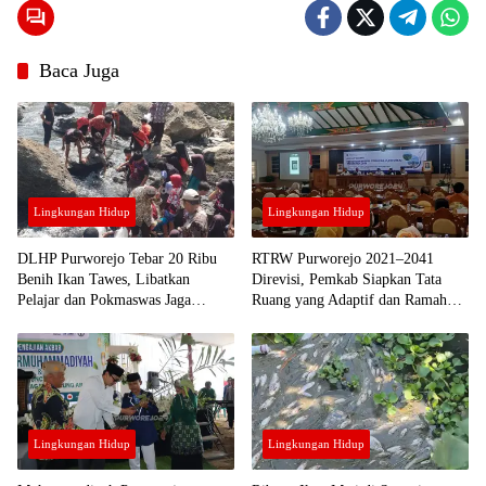
berita
24
jam
berita
Baca Juga
purworejo
berita
purworejo
hari ini
Berita
Purworejo
Terkini
Lingkungan Hidup
Lingkungan Hidup
berita
terkini
purworejo
DLHP Purworejo Tebar 20 Ribu
RTRW Purworejo 2021–2041
Benih Ikan Tawes, Libatkan
Direvisi, Pemkab Siapkan Tata
Pelajar dan Pokmaswas Jaga
Ruang yang Adaptif dan Ramah
Ekosistem Perairan
Investasi
Lingkungan Hidup
Lingkungan Hidup