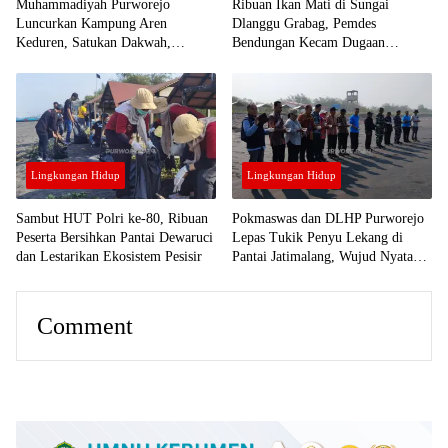
Muhammadiyah Purworejo
Ribuan Ikan Mati di Sungai
Luncurkan Kampung Aren
Dlanggu Grabag, Pemdes
Keduren, Satukan Dakwah,
Bendungan Kecam Dugaan
Konservasi dan Ekonomi Umat
Peracunan dan Siapkan Aturan
Perlindungan Sungai
Lingkungan Hidup
Lingkungan Hidup
Sambut HUT Polri ke-80, Ribuan
Pokmaswas dan DLHP Purworejo
Peserta Bersihkan Pantai Dewaruci
Lepas Tukik Penyu Lekang di
dan Lestarikan Ekosistem Pesisir
Pantai Jatimalang, Wujud Nyata
Pelestarian Satwa Laut
Comment