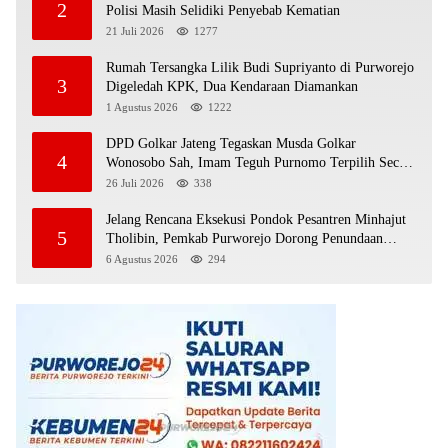
2
Polisi Masih Selidiki Penyebab Kematian
21 Juli 2026
1277
Rumah Tersangka Lilik Budi Supriyanto di Purworejo
3
Digeledah KPK, Dua Kendaraan Diamankan
1 Agustus 2026
1222
DPD Golkar Jateng Tegaskan Musda Golkar
4
Wonosobo Sah, Imam Teguh Purnomo Terpilih Secara
Aklamasi
26 Juli 2026
338
Jelang Rencana Eksekusi Pondok Pesantren Minhajut
5
Tholibin, Pemkab Purworejo Dorong Penundaan
hingga Gugatan Perdata Diproses
6 Agustus 2026
294