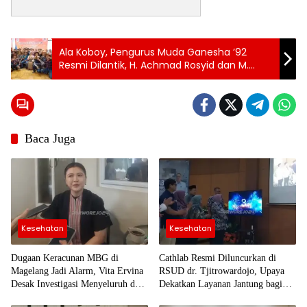
Tag:
Ala Koboy, Pengurus Muda Ganesha ’92
Topik:
24 jam
Resmi Dilantik, H. Achmad Rosyid dan M.
purworejo
Arba’ah Mintara jadi Ketua dan Wakil Ketua
Klinik
Paguyuban baru
berita
24
jam
berita
Baca Juga
purworejo
berita
purworejo
hari ini
Berita
Purworejo
Terkini
Kesehatan
Kesehatan
berita
terkini
purworejo
Dugaan Keracunan MBG di
Cathlab Resmi Diluncurkan di
Magelang Jadi Alarm, Vita Ervina
RSUD dr. Tjitrowardojo, Upaya
Desak Investigasi Menyeluruh dan
Dekatkan Layanan Jantung bagi
Pengawasan Diperketat
Masyarakat Purworejo