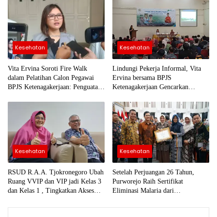
Kesehatan
Kesehatan
Vita Ervina Soroti Fire Walk
Lindungi Pekerja Informal, Vita
dalam Pelatihan Calon Pegawai
Ervina bersama BPJS
BPJS Ketenagakerjaan: Penguatan
Ketenagakerjaan Gencarkan
Karakter Harus Sejalan dengan
Sosialisasi di Purworejo
Keselamatan
Kesehatan
Kesehatan
RSUD R.A.A. Tjokronegoro Ubah
Setelah Perjuangan 26 Tahun,
Ruang VVIP dan VIP jadi Kelas 3
Purworejo Raih Sertifikat
dan Kelas 1 , Tingkatkan Akses
Eliminasi Malaria dari
Layanan bagi Masyarakat
Kementerian Kesehatan