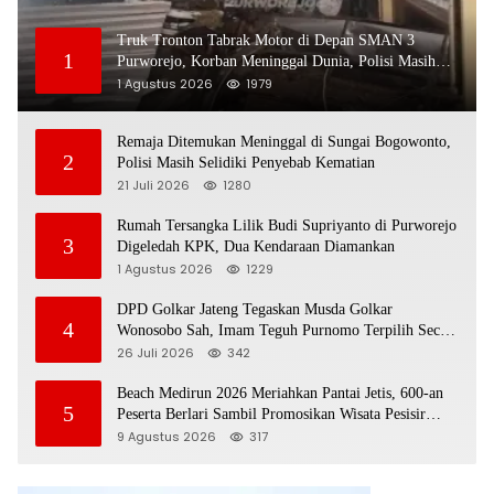
Truk Tronton Tabrak Motor di Depan SMAN 3
1
Purworejo, Korban Meninggal Dunia, Polisi Masih
Selidiki Penyebab
1 Agustus 2026
1979
Remaja Ditemukan Meninggal di Sungai Bogowonto,
2
Polisi Masih Selidiki Penyebab Kematian
21 Juli 2026
1280
Rumah Tersangka Lilik Budi Supriyanto di Purworejo
3
Digeledah KPK, Dua Kendaraan Diamankan
1 Agustus 2026
1229
DPD Golkar Jateng Tegaskan Musda Golkar
4
Wonosobo Sah, Imam Teguh Purnomo Terpilih Secara
Aklamasi
26 Juli 2026
342
Beach Medirun 2026 Meriahkan Pantai Jetis, 600-an
5
Peserta Berlari Sambil Promosikan Wisata Pesisir
Purworejo
9 Agustus 2026
317