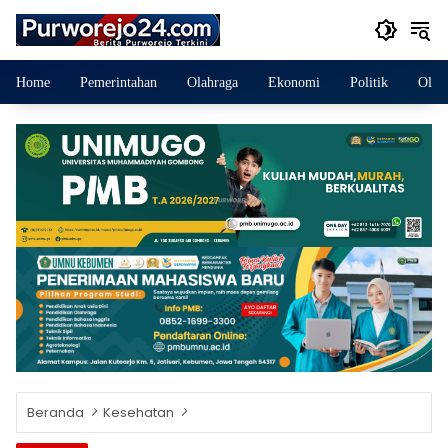
Langsung
ke
konten
Home
Pemerintahan
Olahraga
Ekonomi
Politik
Olah
Beranda
Kesehatan