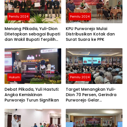
Berita
Purworejo
Terkini
Pemilu 2024
Pemilu 2024
berita
terkini
purworejo
Menang Pilkada, Yuli-Dion
KPU Purworejo Mulai
Ditetapkan sebagai Bupati
Distribusikan Kotak dan
dan Wakil Bupati Terpilih
Surat Suara ke PPK
Purworejo
Hukum
Pemilu 2024
Debat Pilkada, Yuli Hastuti:
Target Menangkan Yuli-
Angka Kemiskinan
Dion 70 Persen, Gerindra
Purworejo Turun Signifikan
Purworejo Gelar
Konsolidasi