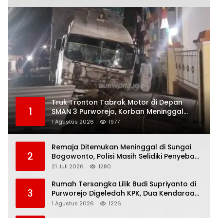
Truk Tronton Tabrak Motor di Depan
1
SMAN 3 Purworejo, Korban Meninggal
Dunia, Polisi Masih Selidiki Penyebab
1 Agustus 2026
1977
Remaja Ditemukan Meninggal di Sungai
2
Bogowonto, Polisi Masih Selidiki Penyebab
Kematian
21 Juli 2026
1280
Rumah Tersangka Lilik Budi Supriyanto di
3
Purworejo Digeledah KPK, Dua Kendaraan
Diamankan
1 Agustus 2026
1226