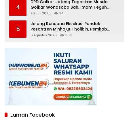
DPD Golkar Jateng Tegaskan Musda
4
Golkar Wonosobo Sah, Imam Teguh
Purnomo Terpilih Secara Aklamasi
26 Juli 2026
341
Jelang Rencana Eksekusi Pondok
5
Pesantren Minhajut Tholibin, Pemkab
Purworejo Dorong Penundaan hingga
6 Agustus 2026
308
Gugatan Perdata Diproses
Laman Facebook