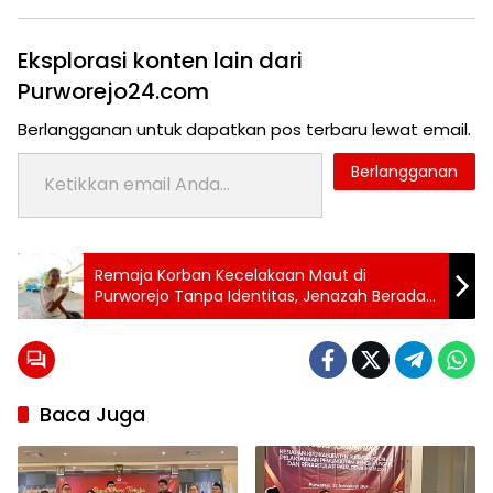
Eksplorasi konten lain dari
Purworejo24.com
Berlangganan untuk dapatkan pos terbaru lewat email.
Ketikkan email Anda...
Berlangganan
Tag:
Remaja Korban Kecelakaan Maut di
Topik:
24 jam
Purworejo Tanpa Identitas, Jenazah Berada
purworejo
di Rumah Sakit, Ini Ciri-cirinya
KPPS
berita
24
jam
berita
Baca Juga
purworejo
berita
purworejo
hari ini