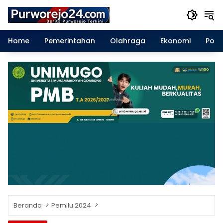
Langsung
ke
konten
Home
Pemerintahan
Olahraga
Ekonomi
Polit
Beranda
Pemilu 2024