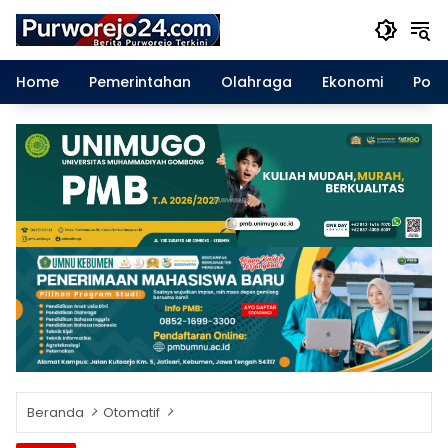
Langsung
ke
konten
Home
Pemerintahan
Olahraga
Ekonomi
Polit
Beranda
Otomatif