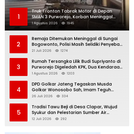
Truk Tronton Tabrak Motor di Depan
1
SMAN 3 Purworejo, Korban Meninggal
Dunia, Polisi Masih Selidiki Penyebab
1 Agustus 2026
1945
Remaja Ditemukan Meninggal di Sungai
2
Bogowonto, Polisi Masih Selidiki Penyebab
Kematian
21 Juli 2026
1274
Rumah Tersangka Lilik Budi Supriyanto di
3
Purworejo Digeledah KPK, Dua Kendaraan
Diamankan
1 Agustus 2026
1203
DPD Golkar Jateng Tegaskan Musda
4
Golkar Wonosobo Sah, Imam Teguh
Purnomo Terpilih Secara Aklamasi
26 Juli 2026
334
Tradisi Tawu Beji di Desa Clapar, Wujud
5
Syukur dan Pelestarian Sumber Air
Kehidupan yang Tak Pernah Kering
12 Juli 2026
292