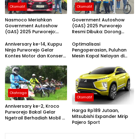
Otomatif
Otomatif
Nasmoco Meriahkan
Government Autoshow
Government Autoshow
(GAS) 2025 Purworejo
(GAS) 2025 Purworejo:
Resmi Dibuka: Dorong
Tawarkan Promo Akhir
Ekonomi, Inovasi Otomotif,
Tahun dan Harga Toyota
dan Kesadaran Pajak
Anniversary ke-14, Kuppu
Optimalisasi
Terbaru
Kendaraan
Ninja Purworejo Gelar
Pengoperasian, Puluhan
Kontes Motor dan Konser
Mesin Kapal Nelayan di
Musik
Purworejo Dapat Layanan
Servis Gratis dari Komisi IV
DPR RI dan KKP
Olahraga
Otomatif
Anniversary ke-2, Kroco
Harga Rp189 Jutaan,
Purworejo Bakal Gelar
Mitsubishi Expander Mirip
Ngetrail Berhadiah Mobil di
Pajero Sport
Bagelen