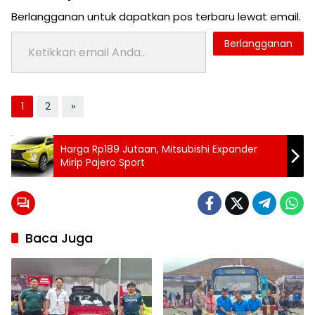
Berlangganan untuk dapatkan pos terbaru lewat email.
Ketikkan email Anda...
Berlangganan
1
2
»
Tag:
Harga Rp189 Jutaan, Mitsubishi Expander
Topik:
Mirip Pajero Sport
Mobil
Range
rover
Baca Juga