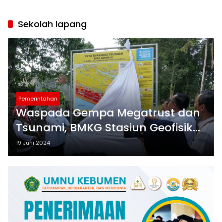
Sekolah lapang
Pemerintahan
Waspada Gempa Megatrust dan
Tsunami, BMKG Stasiun Geofisika
Kelas III Banjarnegara Gelar
19 Juni 2024
Sekolah Lapang Gempa dan
Tsunami di Purworejo