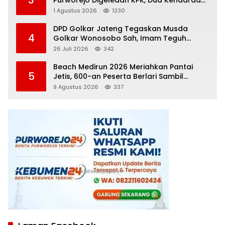
3
Purworejo Digeledah KPK, Dua Kendaraan
Diamankan
1 Agustus 2026
1230
DPD Golkar Jateng Tegaskan Musda
4
Golkar Wonosobo Sah, Imam Teguh
Purnomo Terpilih Secara Aklamasi
26 Juli 2026
342
Beach Medirun 2026 Meriahkan Pantai
5
Jetis, 600-an Peserta Berlari Sambil
Promosikan Wisata Pesisir Purworejo
9 Agustus 2026
337