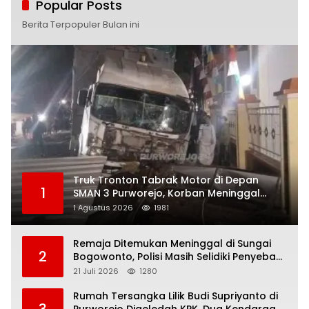
Popular Posts
Berita Terpopuler Bulan ini
Truk Tronton Tabrak Motor di Depan
1
SMAN 3 Purworejo, Korban Meninggal
Dunia, Polisi Masih Selidiki Penyebab
1 Agustus 2026
1981
Remaja Ditemukan Meninggal di Sungai
2
Bogowonto, Polisi Masih Selidiki Penyebab
Kematian
21 Juli 2026
1280
Rumah Tersangka Lilik Budi Supriyanto di