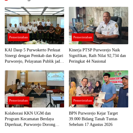
purworejo
berita
purworejo
hari ini
Berita
Purworejo
Terkini
Pemerintahan
Pemerintahan
berita
terkini
purworejo
KAI Daop 5 Purwokerto Perkuat
Kinerja PTSP Purworejo Naik
Sinergi dengan Pemkab dan Kejari
Signifikan, Raih Nilai 92,734 dan
Bmkg
Purworejo, Pelayanan Publik jadi
Peringkat 44 Nasional
Prioritas
Sekolah
lapang
gempa
dan
tsunami
Pemerintahan
Pemerintahan
Kolaborasi KKN UGM dan
BPN Purworejo Kejar Target
Program Kecamatan Berdaya
39.000 Bidang Tanah Tuntas
Diperkuat, Purworejo Dorong
Sebelum 17 Agustus 2026
Pemuda Jadi Penggerak