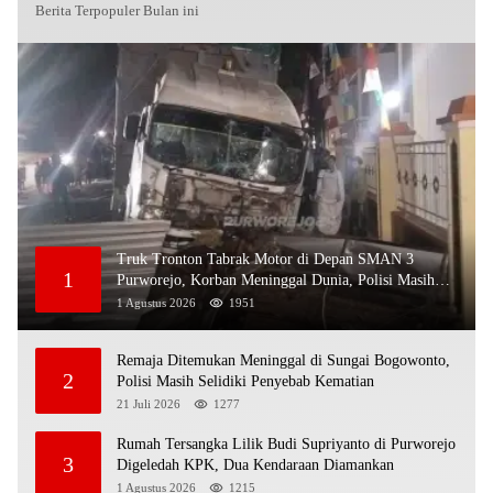
Berita Terpopuler Bulan ini
Truk Tronton Tabrak Motor di Depan SMAN 3
1
Purworejo, Korban Meninggal Dunia, Polisi Masih
Selidiki Penyebab
1 Agustus 2026
1951
Remaja Ditemukan Meninggal di Sungai Bogowonto,
2
Polisi Masih Selidiki Penyebab Kematian
21 Juli 2026
1277
Rumah Tersangka Lilik Budi Supriyanto di Purworejo
3
Digeledah KPK, Dua Kendaraan Diamankan
1 Agustus 2026
1215