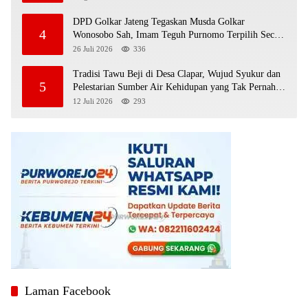
DPD Golkar Jateng Tegaskan Musda Golkar
4
Wonosobo Sah, Imam Teguh Purnomo Terpilih Secara
Aklamasi
26 Juli 2026
336
Tradisi Tawu Beji di Desa Clapar, Wujud Syukur dan
5
Pelestarian Sumber Air Kehidupan yang Tak Pernah
Kering
12 Juli 2026
293
Laman Facebook