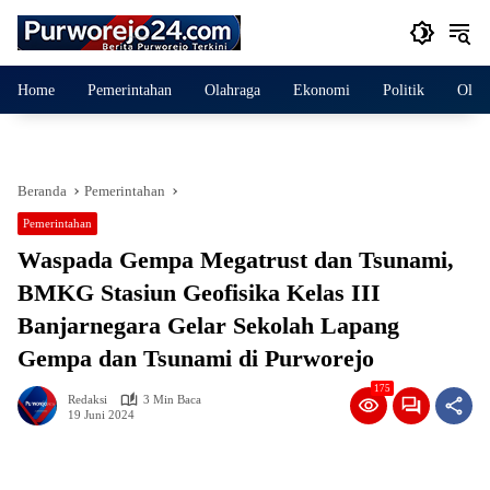
Langsung
ke
konten
Home
Pemerintahan
Olahraga
Ekonomi
Politik
Olah
Beranda
Pemerintahan
Pemerintahan
Waspada Gempa Megatrust dan Tsunami,
BMKG Stasiun Geofisika Kelas III
Banjarnegara Gelar Sekolah Lapang
Gempa dan Tsunami di Purworejo
175
Redaksi
3 Min Baca
19 Juni 2024