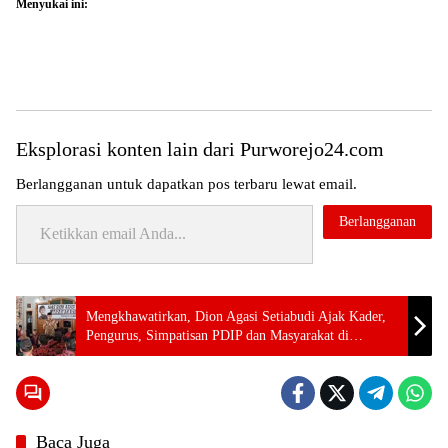
Menyukai ini:
Eksplorasi konten lain dari Purworejo24.com
Berlangganan untuk dapatkan pos terbaru lewat email.
Ketikkan email Anda...
Berlangganan
Tag:
Topik:
Mengkhawatirkan, Dion Agasi Setiabudi Ajak Kader,
24 jam
Pengurus, Simpatisan PDIP dan Masyarakat di
purworejo
Sekolah
Purworejo Jauhi Judi Online
lapang
berita
24
jam
berita
Baca Juga