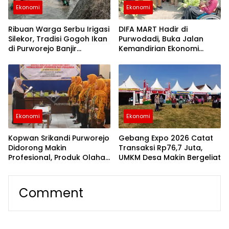
Ekonomi
Ekonomi
Ribuan Warga Serbu Irigasi
DIFA MART Hadir di
Silekor, Tradisi Gogoh Ikan
Purwodadi, Buka Jalan
di Purworejo Banjir
Kemandirian Ekonomi
Antusiasme
Penyandang Disabilitas
Ekonomi
Ekonomi
Kopwan Srikandi Purworejo
Gebang Expo 2026 Catat
Didorong Makin
Transaksi Rp76,7 Juta,
Profesional, Produk Olahan
UMKM Desa Makin Bergeliat
Kelapa Tembus Pasar
Internasional
Comment