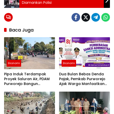
24 jam
Diamankan Polisi
purworejo
Alfamart
berita
24
jam
berita
Baca Juga
purworejo
berita
purworejo
hari ini
Berita
Purworejo
Terkini
Ekonomi
Ekonomi
berita
terkini
purworejo
Pipa Induk Terdampak
Dua Bulan Bebas Denda
Proyek Saluran Air, PDAM
Pajak, Pemkab Purworejo
Purworejo Bangun
Ajak Warga Manfaatkan
Jembatan Pipa di Depan
Relaksasi hingga 30
Eks Pasar Suronegaran
September