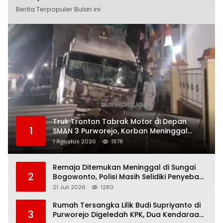
Berita Terpopuler Bulan ini
Truk Tronton Tabrak Motor di Depan
1
SMAN 3 Purworejo, Korban Meninggal
Dunia, Polisi Masih Selidiki Penyebab
1 Agustus 2026
1978
Remaja Ditemukan Meninggal di Sungai
2
Bogowonto, Polisi Masih Selidiki Penyebab
Kematian
21 Juli 2026
1280
Rumah Tersangka Lilik Budi Supriyanto di
3
Purworejo Digeledah KPK, Dua Kendaraan