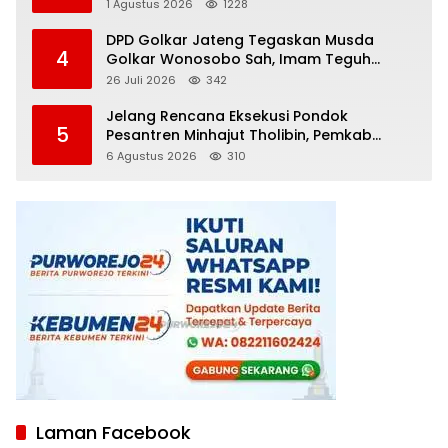
Diamankan
1 Agustus 2026
1228
DPD Golkar Jateng Tegaskan Musda
4
Golkar Wonosobo Sah, Imam Teguh
Purnomo Terpilih Secara Aklamasi
26 Juli 2026
342
Jelang Rencana Eksekusi Pondok
5
Pesantren Minhajut Tholibin, Pemkab
Purworejo Dorong Penundaan hingga
6 Agustus 2026
310
Gugatan Perdata Diproses
Laman Facebook