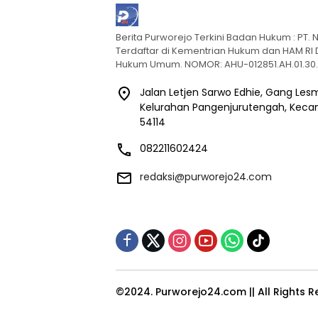
Berita Purworejo Terkini Badan Hukum : PT
Terdaftar di Kementrian Hukum dan HAM RI D
Hukum Umum. NOMOR: AHU-012851.AH.01.30
Jalan Letjen Sarwo Edhie, Gang Les
Kelurahan Pangenjurutengah, Kecam
54114
082211602424
redaksi@purworejo24.com
©2024. Purworejo24.com || All Rights 