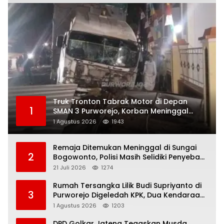
Truk Tronton Tabrak Motor di Depan
1
SMAN 3 Purworejo, Korban Meninggal
Dunia, Polisi Masih Selidiki Penyebab
1 Agustus 2026
1943
Remaja Ditemukan Meninggal di Sungai
2
Bogowonto, Polisi Masih Selidiki Penyebab
Kematian
21 Juli 2026
1274
Rumah Tersangka Lilik Budi Supriyanto di
3
Purworejo Digeledah KPK, Dua Kendaraan
Diamankan
1 Agustus 2026
1203
DPD Golkar Jateng Tegaskan Musda