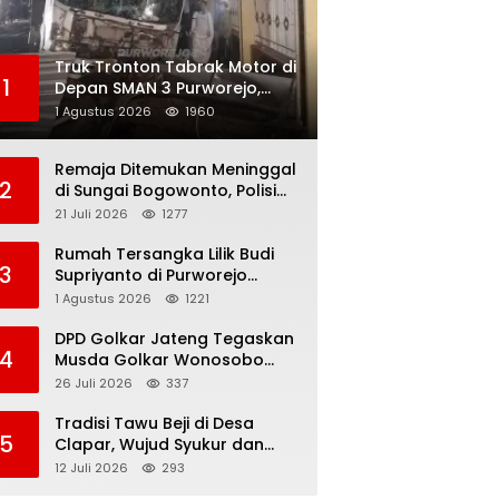
Truk Tronton Tabrak Motor di
1
Depan SMAN 3 Purworejo,
Korban Meninggal Dunia,
1 Agustus 2026
1960
Polisi Masih Selidiki Penyebab
Remaja Ditemukan Meninggal
2
di Sungai Bogowonto, Polisi
Masih Selidiki Penyebab
21 Juli 2026
1277
Kematian
Rumah Tersangka Lilik Budi
3
Supriyanto di Purworejo
Digeledah KPK, Dua
1 Agustus 2026
1221
Kendaraan Diamankan
DPD Golkar Jateng Tegaskan
4
Musda Golkar Wonosobo
Sah, Imam Teguh Purnomo
26 Juli 2026
337
Terpilih Secara Aklamasi
Tradisi Tawu Beji di Desa
5
Clapar, Wujud Syukur dan
Pelestarian Sumber Air
12 Juli 2026
293
Kehidupan yang Tak Pernah