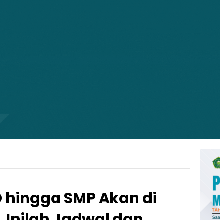
 hingga SMP Akan di
, Inilah Jadwal dan