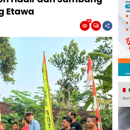
g Etawa
68
Ber