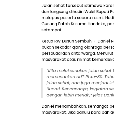
Jalan sehat tersebut istimewa kare
dan langsung dihadiri Wakil Bupati P
melepas peserta secara resmi. Hadi
Gunung Fatah Kusumo Handoko, per
setempat.
Ketua RW Dusun Sembuh, F. Daniel R
bukan sekadar ajang olahraga ber
persaudaraan antarwarga. Menurutn
masyarakat atas nikmat kemerdek
“
Kita melaksanakan jalan seha
memeriahkan HUT RI ke-80. Tahu
jalan sehat, dan juga menjadi i
Bupati. Rencananya, kegiatan sep
dengan lebih meriah,” jelas Dan
Daniel menambahkan, semangat perj
masyarakat. Jika dahulu para pahla