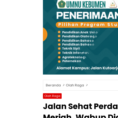
Beranda
Olah Raga
Olah Raga
Jalan Sehat Per
Meriah, Wabup Di