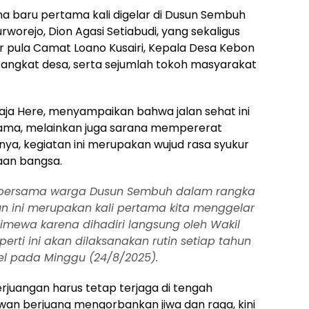
na baru pertama kali digelar di Dusun Sembuh
urworejo, Dion Agasi Setiabudi, yang sekaligus
r pula Camat Loano Kusairi, Kepala Desa Kebon
angkat desa, serta sejumlah tokoh masyarakat
aja Here, menyampaikan bahwa jalan sehat ini
sama, melainkan juga sarana mempererat
ya, kegiatan ini merupakan wujud rasa syukur
aan bangsa.
t bersama warga Dusun Sembuh dalam rangka
n ini merupakan kali pertama kita menggelar
stimewa karena dihadiri langsung oleh Wakil
erti ini akan dilaksanakan rutin setiap tahun
iel pada Minggu (24/8/2025).
uangan harus tetap terjaga di tengah
wan berjuang mengorbankan jiwa dan raga, kini