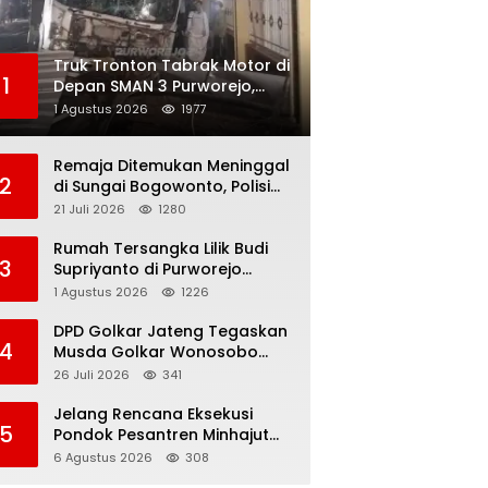
Truk Tronton Tabrak Motor di
1
Depan SMAN 3 Purworejo,
Korban Meninggal Dunia,
1 Agustus 2026
1977
Polisi Masih Selidiki Penyebab
Remaja Ditemukan Meninggal
2
di Sungai Bogowonto, Polisi
Masih Selidiki Penyebab
21 Juli 2026
1280
Kematian
Rumah Tersangka Lilik Budi
3
Supriyanto di Purworejo
Digeledah KPK, Dua
1 Agustus 2026
1226
Kendaraan Diamankan
DPD Golkar Jateng Tegaskan
4
Musda Golkar Wonosobo
Sah, Imam Teguh Purnomo
26 Juli 2026
341
Terpilih Secara Aklamasi
Jelang Rencana Eksekusi
5
Pondok Pesantren Minhajut
Tholibin, Pemkab Purworejo
6 Agustus 2026
308
Dorong Penundaan hingga