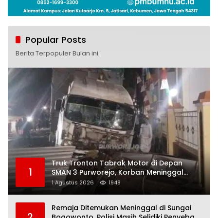
Popular Posts
Berita Terpopuler Bulan ini
Truk Tronton Tabrak Motor di Depan
1
SMAN 3 Purworejo, Korban Meninggal
Dunia, Polisi Masih Selidiki Penyebab
1 Agustus 2026
1948
Remaja Ditemukan Meninggal di Sungai
2
Bogowonto, Polisi Masih Selidiki Penyebab