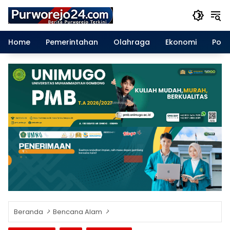
Langsung
ke
konten
Home
Pemerintahan
Olahraga
Ekonomi
Polit
Beranda
Bencana Alam