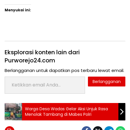
Menyukai ini:
Eksplorasi konten lain dari
Purworejo24.com
Berlangganan untuk dapatkan pos terbaru lewat email.
Ketikkan email Anda...
Berlangganan
Tag:
Warga Desa Wadas Gelar Aksi Unjuk Rasa
24 jam
Menolak Tambang di Mabes Polri
purworejo
angin
kencang