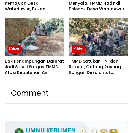
Kemajuan Desa
Menyala, TMMD Hadir di
Watuduwur, Bukan
Pelosok Desa Watuduwur
Sekadar Bangun
Infrastruktur
Militer
Militer
Bak Penampungan Darurat
TMMD Satukan TNI dan
Jadi Solusi Satgas TMMD
Rakyat, Gotong Royong
Atasi Kebutuhan Air
Bangun Desa untuk
Kesejahteraan
Comment