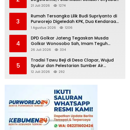
Kematian
21 Juli 2026
1274
Rumah Tersangka Lilik Budi Supriyanto di
3
Purworejo Digeledah KPK, Dua Kendaraan
Diamankan
1 Agustus 2026
1206
DPD Golkar Jateng Tegaskan Musda
4
Golkar Wonosobo Sah, Imam Teguh
Purnomo Terpilih Secara Aklamasi
26 Juli 2026
334
Tradisi Tawu Beji di Desa Clapar, Wujud
5
Syukur dan Pelestarian Sumber Air
Kehidupan yang Tak Pernah Kering
12 Juli 2026
292