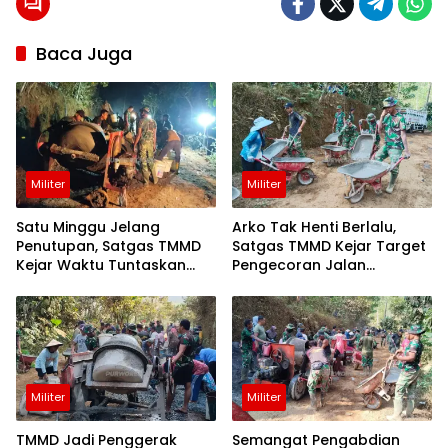
berita
24
Baca Juga
jam
berita
purworejo
berita
purworejo
hari ini
Berita
Militer
Militer
Purworejo
Terkini
berita
Satu Minggu Jelang
Arko Tak Henti Berlalu,
terkini
Penutupan, Satgas TMMD
Satgas TMMD Kejar Target
purworejo
Kejar Waktu Tuntaskan
Pengecoran Jalan
Pengecoran Jalan
Watuduwur
purworejo
terkini
Quarry
Wadas
purworejo24
Militer
Militer
Waduk
Bener
TMMD Jadi Penggerak
Semangat Pengabdian