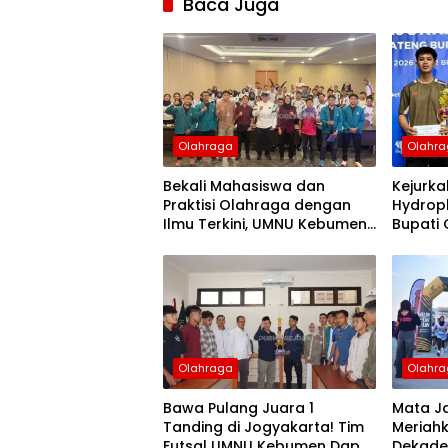
Baca Juga
Olahraga
Olahr
Bekali Mahasiswa dan
Kejurka
Praktisi Olahraga dengan
Hydrop
Ilmu Terkini, UMNU Kebumen
Bupati 
Gelar Pelatihan Kondisi Fisik
Mahasi
Bersama Pakar Nasional
Raih Ju
Olahraga
Olahr
Bawa Pulang Juara 1
Mata J
Tanding di Jogyakarta! Tim
Meriahk
Futsal UMNU Kebumen Dapat
Dekade