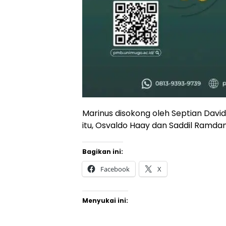
Marinus disokong oleh Septian Davi
itu, Osvaldo Haay dan Saddil Ramdani
Bagikan ini:
Facebook
X
Menyukai ini: