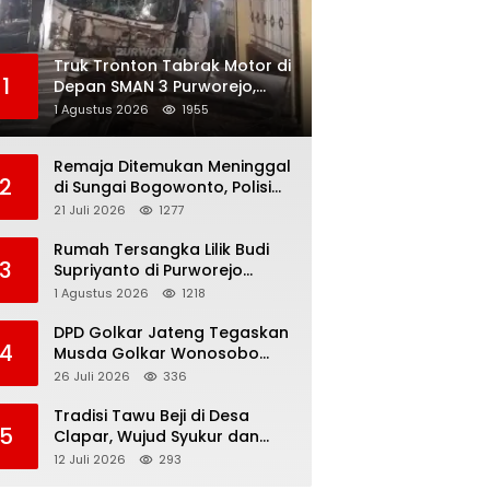
Truk Tronton Tabrak Motor di
1
Depan SMAN 3 Purworejo,
Korban Meninggal Dunia,
1 Agustus 2026
1955
Polisi Masih Selidiki Penyebab
Remaja Ditemukan Meninggal
2
di Sungai Bogowonto, Polisi
Masih Selidiki Penyebab
21 Juli 2026
1277
Kematian
Rumah Tersangka Lilik Budi
3
Supriyanto di Purworejo
Digeledah KPK, Dua
1 Agustus 2026
1218
Kendaraan Diamankan
DPD Golkar Jateng Tegaskan
4
Musda Golkar Wonosobo
Sah, Imam Teguh Purnomo
26 Juli 2026
336
Terpilih Secara Aklamasi
Tradisi Tawu Beji di Desa
5
Clapar, Wujud Syukur dan
Pelestarian Sumber Air
12 Juli 2026
293
Kehidupan yang Tak Pernah