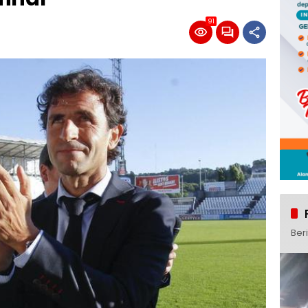
91
Ber