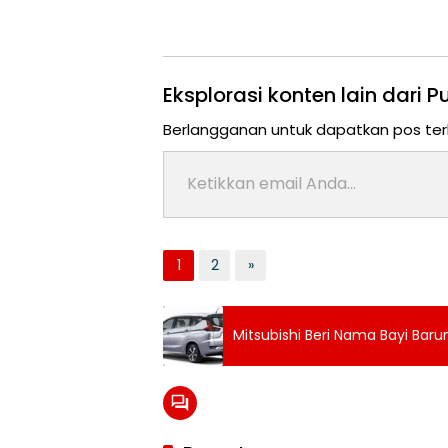
Eksplorasi konten lain dari
Berlangganan untuk dapatkan pos ter
Ketikkan email Anda...
1
2
»
Tag:
Topik:
Mitsubishi Beri Nama Bayi Bar
Sport
Olahraga
kita