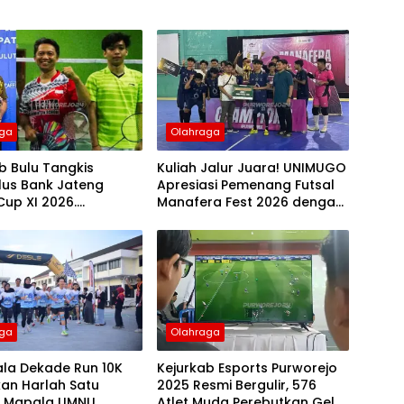
aga
Olahraga
b Bulu Tangkis
Kuliah Jalur Juara! UNIMUGO
lus Bank Jateng
Apresiasi Pemenang Futsal
Cup XI 2026.
Manafera Fest 2026 dengan
swa UMNU Kebumen
Beasiswa Jutaan Rupiah
ara 1
aga
Olahraga
ala Dekade Run 10K
Kejurkab Esports Purworejo
an Harlah Satu
2025 Resmi Bergulir, 576
 Mapala UMNU
Atlet Muda Perebutkan Gelar