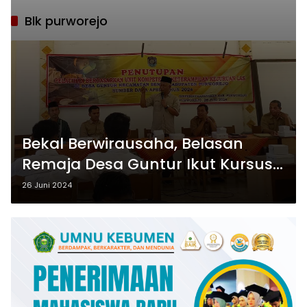
Blk purworejo
Bekal Berwirausaha, Belasan
Remaja Desa Guntur Ikut Kursus
Las di BLK Purworejo
26 Juni 2024