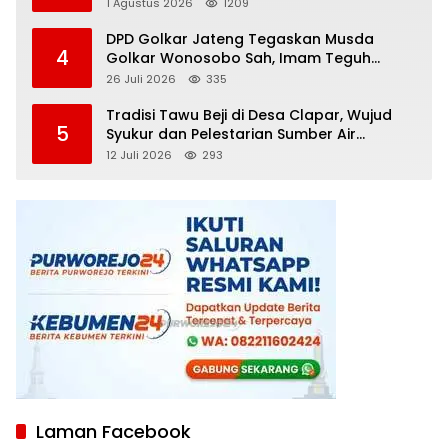
Diamankan
1 Agustus 2026
1209
DPD Golkar Jateng Tegaskan Musda
4
Golkar Wonosobo Sah, Imam Teguh
Purnomo Terpilih Secara Aklamasi
26 Juli 2026
335
Tradisi Tawu Beji di Desa Clapar, Wujud
5
Syukur dan Pelestarian Sumber Air
Kehidupan yang Tak Pernah Kering
12 Juli 2026
293
Laman Facebook