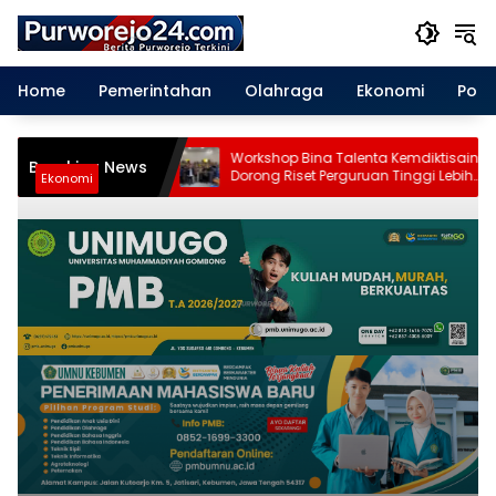
Langsung
ke
konten
Home
Pemerintahan
Olahraga
Ekonomi
Polit
Pondok
Workshop Bina Talenta Kemdiktisaintek
Breaking News
n, Pemkab
Dorong Riset Perguruan Tinggi Lebih
Ekonomi
aan hingga
Berdampak bagi Purworejo