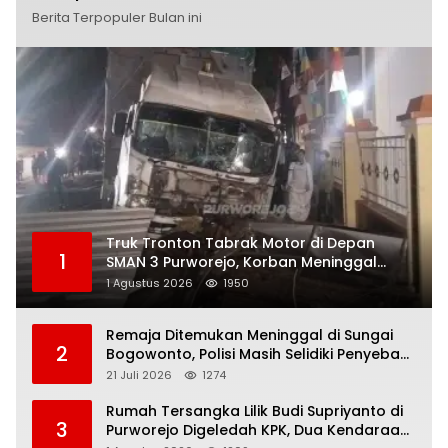
Berita Terpopuler Bulan ini
Truk Tronton Tabrak Motor di Depan
1
SMAN 3 Purworejo, Korban Meninggal
Dunia, Polisi Masih Selidiki Penyebab
1 Agustus 2026
1950
Remaja Ditemukan Meninggal di Sungai
2
Bogowonto, Polisi Masih Selidiki Penyebab
Kematian
21 Juli 2026
1274
Rumah Tersangka Lilik Budi Supriyanto di
3
Purworejo Digeledah KPK, Dua Kendaraan