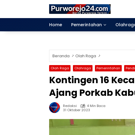
Langsung
ke
konten
Home
Pemerintahan
Olahrag
Beranda
Olah Raga
Olah Raga
Olahraga
Pemerintahan
Pend
Kontingen 16 Kec
Ajang Porkab Kab
Redaksi
4 Min Baca
31 Oktober 2023