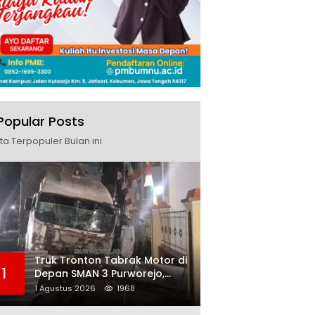
Popular Posts
ita Terpopuler Bulan ini
Truk Tronton Tabrak Motor di
1
Depan SMAN 3 Purworejo,
Korban Meninggal Dunia,
1 Agustus 2026
1968
Polisi Masih Selidiki Penyebab