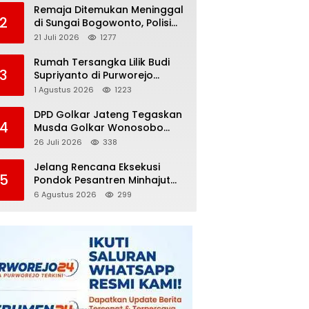
Remaja Ditemukan Meninggal
2
di Sungai Bogowonto, Polisi
Masih Selidiki Penyebab
21 Juli 2026
1277
Kematian
Rumah Tersangka Lilik Budi
3
Supriyanto di Purworejo
Digeledah KPK, Dua
1 Agustus 2026
1223
Kendaraan Diamankan
DPD Golkar Jateng Tegaskan
4
Musda Golkar Wonosobo
Sah, Imam Teguh Purnomo
26 Juli 2026
338
Terpilih Secara Aklamasi
Jelang Rencana Eksekusi
5
Pondok Pesantren Minhajut
Tholibin, Pemkab Purworejo
6 Agustus 2026
299
Dorong Penundaan hingga
Gugatan Perdata Diproses